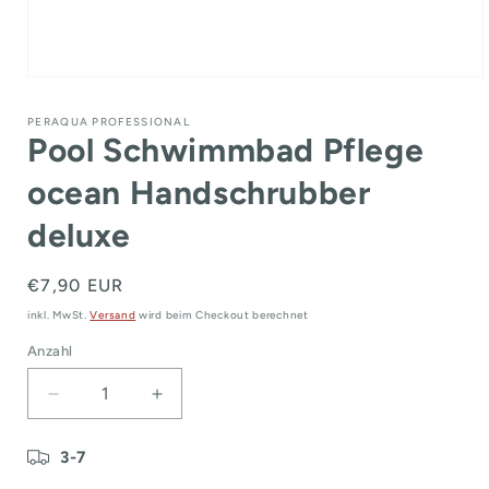
Medien
1
in
PERAQUA PROFESSIONAL
Modal
Pool Schwimmbad Pflege
öffnen
ocean Handschrubber
deluxe
Normaler
€7,90 EUR
Preis
inkl. MwSt.
Versand
wird beim Checkout berechnet
Anzahl
Verringere
Erhöhe
die
die
Menge
Menge
3-7
für
für