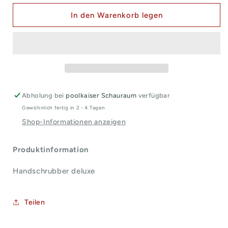
Pool
Pool
Schwimmbad
Schwimmbad
In den Warenkorb legen
Pflege
Pflege
ocean
ocean
Handschrubber
Handschrubber
deluxe
deluxe
Abholung bei
poolkaiser Schauraum
verfügbar
Gewöhnlich fertig in 2 - 4 Tagen
Shop-Informationen anzeigen
Produktinformation
Handschrubber deluxe
Teilen