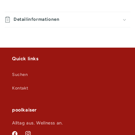
E
i
Detailinformationen
n
k
l
a
p
Quick links
p
b
Suchen
a
r
Kontakt
e
r
I
poolkaiser
n
Alltag aus. Wellness an.
h
a