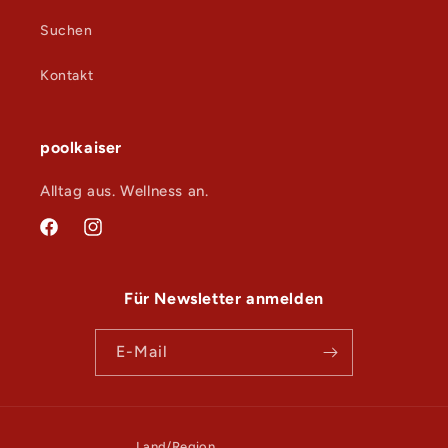
b
Suchen
a
r
Kontakt
e
r
I
poolkaiser
n
Alltag aus. Wellness an.
h
a
Facebook
Instagram
l
t
Für Newsletter anmelden
E-Mail
Land/Region