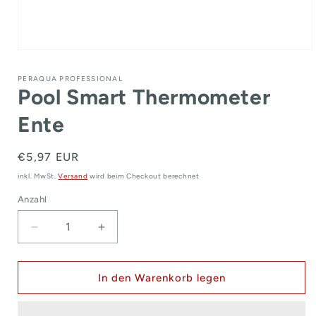
Medien
1
in
PERAQUA PROFESSIONAL
Modal
Pool Smart Thermometer
öffnen
Ente
Normaler
€5,97 EUR
Preis
inkl. MwSt.
Versand
wird beim Checkout berechnet
Anzahl
Verringere
Erhöhe
die
die
Menge
Menge
für
für
In den Warenkorb legen
Pool
Pool
Smart
Smart