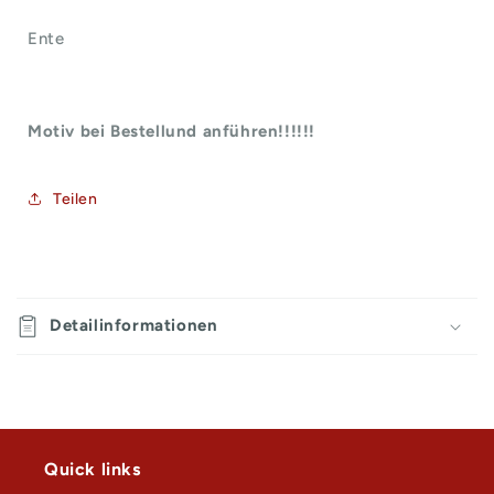
Ente
Motiv bei Bestellund anführen!!!!!!
Teilen
E
i
Detailinformationen
n
k
l
a
p
Quick links
p