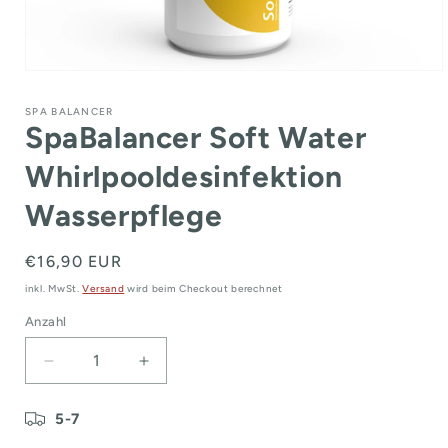
Medien
1
in
SPA BALANCER
Modal
SpaBalancer Soft Water
öffnen
Whirlpooldesinfektion
Wasserpflege
Normaler
€16,90 EUR
Preis
inkl. MwSt.
Versand
wird beim Checkout berechnet
Anzahl
Verringere
Erhöhe
die
die
Menge
Menge
5-7
für
für