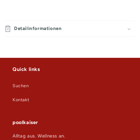
E
i
Detailinformationen
n
k
l
a
p
Quick links
p
b
Suchen
a
r
Kontakt
e
r
I
poolkaiser
n
Alltag aus. Wellness an.
h