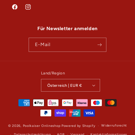
a
Facebook
Instagram
l
t
Für Newsletter anmelden
E-Mail
Land/Region
Österreich | EUR €
Zahlungsmethoden
Widerrufsrecht
© 2026,
Poolkaiser Onlineshop
Powered by Shopify
Datenschutzerklärung
AGB
Versand
Kontaktinformationen